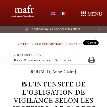
mafr
MENU
Marie-Anne Frison-Roche
Cl
×
Abonnez-vous à une des newsletters
ACCUEIL
BASE DOCUMENTAIRE
DOCTRINE
2 octobre 2025
Base Documentaire : Doctrine
ROUAUD, Anne-Claire🕴️
📝L’INTENSITÉ DE
L’OBLIGATION DE
VIGILANCE SELON LES