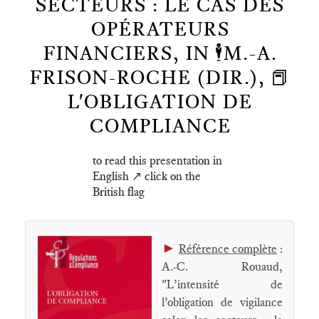
SECTEURS : LE CAS DES
OPÉRATEURS
FINANCIERS, IN 🕴️M.-A.
FRISON-ROCHE (DIR.), 📕
L'OBLIGATION DE
COMPLIANCE
to read this presentation in
English ↗️ click on the
British flag
►
Référence complète
:
A.-C. Rouaud,
"L’intensité de
l’obligation de vigilance