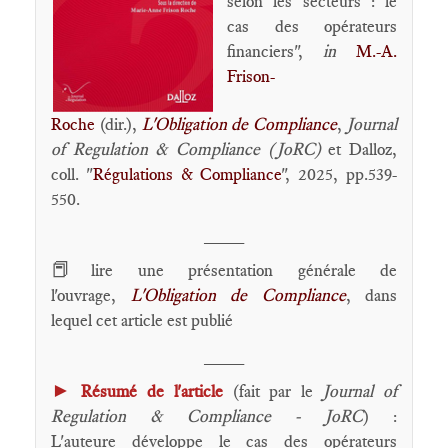
selon les secteurs : le
cas des opérateurs
financiers",
in
M.-A.
Frison-
Roche
(dir.),
L'Obligation de Compliance
,
Journal
of Regulation & Compliance (JoRC)
et Dalloz,
coll. "
Régulations & Compliance
", 2025, pp.539-
550.
____
📕
lire une présentation générale de
l'ouvrage,
L'Obligation de Compliance
, dans
lequel cet article est publié
____
►
Résumé de l'article
(fait par le
Journal of
Regulation & Compliance - JoRC
) :
L'auteure développe le cas des opérateurs