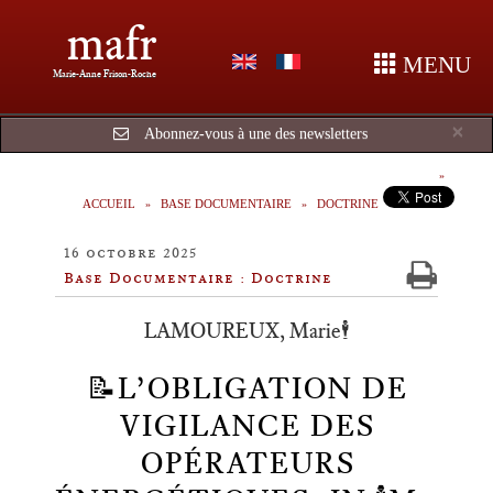
mafr
MENU
Marie-Anne Frison-Roche
Cl
×
Abonnez-vous à une des newsletters
ACCUEIL
BASE DOCUMENTAIRE
DOCTRINE
16 octobre 2025
Base Documentaire : Doctrine
LAMOUREUX, Marie🕴️
📝L’OBLIGATION DE
VIGILANCE DES
OPÉRATEURS