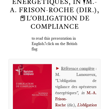
ÉNERGÉTIQUES, IN 🕴️M.-
A. FRISON-ROCHE (DIR.),
📕L'OBLIGATION DE
COMPLIANCE
to read this presentation in
English⤴️click on the British
flag
►
Référence complète
:
M. Lamoureux,
"L’obligation de
vigilance des opérateurs
énergétiques",
in
M.-A.
Frison-
Roche
(dir.),
L'obligation