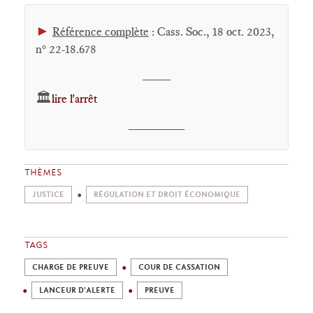
►
Référence complète
: Cass. Soc., 18 oct. 2023,
n° 22-18.678
____
🏛️
lire l'arrêt
________
THÈMES
JUSTICE
RÉGULATION ET DROIT ÉCONOMIQUE
TAGS
CHARGE DE PREUVE
COUR DE CASSATION
LANCEUR D'ALERTE
PREUVE