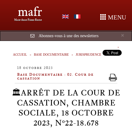
mafr
MENU
Marie-Anne Frison-Roche
Cl
×
Abonnez-vous à une des newsletters
ACCUEIL
BASE DOCUMENTAIRE
JURISPRUDENCE
18 octobre 2023
Base Documentaire : 02. Cour de
cassation
🏛️ARRÊT DE LA COUR DE
CASSATION, CHAMBRE
SOCIALE, 18 OCTOBRE
2023, N°22-18.678