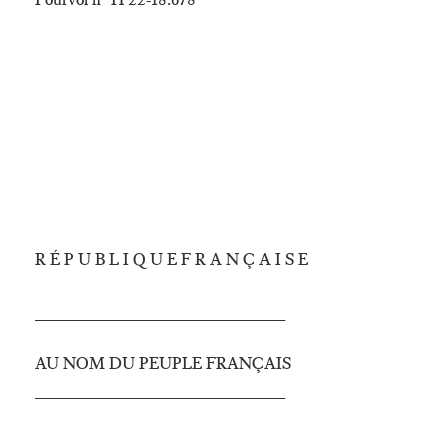
R É P U B L I Q U E F R A N Ç A I S E
_________________________
AU NOM DU PEUPLE FRANÇAIS
_________________________