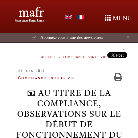
mafr
MENU
Marie-Anne Frison-Roche
Cl
×
Abonnez-vous à une des newsletters
ACCUEIL
COMPLIANCE : SUR LE VIF
21 juin 2021
Compliance : sur le vif
📧 AU TITRE DE LA
COMPLIANCE,
OBSERVATIONS SUR LE
DÉBUT DE
FONCTIONNEMENT DU