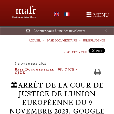
mafr
MENU
Marie-Anne Frison-Roche
Cl
×
Abonnez-vous à une des newsletters
ACCUEIL
BASE DOCUMENTAIRE
JURISPRUDENCE
05. CJCE - CJUE
9 novembre 2023
Base Documentaire : 05. CJCE -
CJUE
🏛️ARRÊT DE LA COUR DE
JUSTICE DE L'UNION
EUROPÉENNE DU 9
NOVEMBRE 2023, GOOGLE