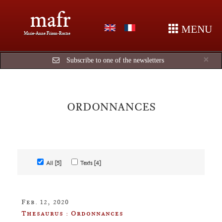
mafr
MENU
Marie-Anne Frison-Roche
Cl
×
Subscribe to one of the newsletters
ORDONNANCES
All [5]
Texts [4]
Feb. 12, 2020
Thesaurus : Ordonnances