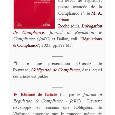
du devoir de Vigilance,
pointe avancée de la
Compliance ?",
in
M.-A.
Frison-
Roche
(dir.),
L'obligation
de Compliance
,
Journal of Regulation &
Compliance (JoRC)
et Dalloz, coll. "
Régulations
& Compliance
", 2025, pp.599-615.
____
📕
lire une présentation générale de
l'ouvrage,
L'obligation de Compliance
, dans lequel
cet article est publié
____
►
Résumé de l'article
(fait par le
Journal of
Regulation & Compliance - JoRC
) : L'auteur
développe les tensions que l'Obligation de
Vigilance engendre sur le concept même de