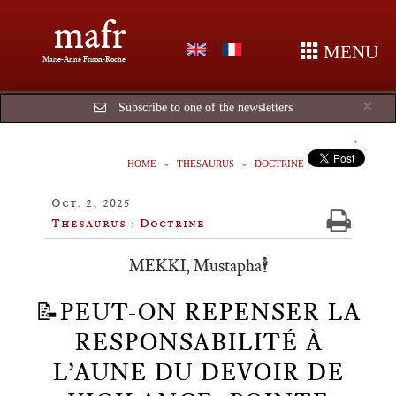
mafr
MENU
Marie-Anne Frison-Roche
Cl
×
Subscribe to one of the newsletters
HOME
THESAURUS
DOCTRINE
Oct. 2, 2025
Thesaurus : Doctrine
MEKKI, Mustapha🕴️
📝PEUT-ON REPENSER LA
RESPONSABILITÉ À
L’AUNE DU DEVOIR DE