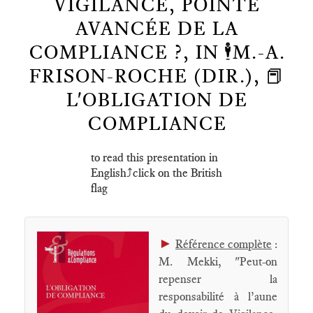
VIGILANCE, POINTE
AVANCÉE DE LA
COMPLIANCE ?, IN 🕴️M.-A.
FRISON-ROCHE (DIR.), 📕
L'OBLIGATION DE
COMPLIANCE
to read this presentation in
English⤴️click on the British
flag
►
Référence complète
:
M. Mekki, "Peut-on
repenser la
responsabilité à l’aune