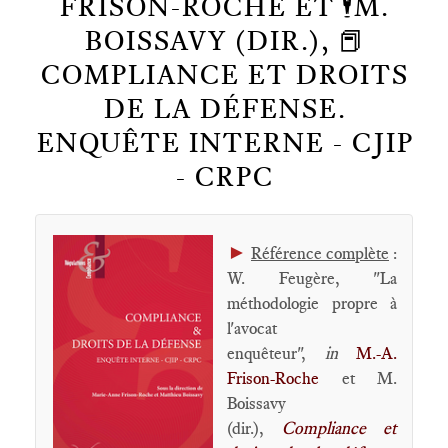
FRISON-ROCHE ET 🕴️M.
BOISSAVY (DIR.), 📕
COMPLIANCE ET DROITS
DE LA DÉFENSE.
ENQUÊTE INTERNE - CJIP
- CRPC
►
Référence complète
:
W. Feugère, "La
méthodologie propre à
l'avocat
enquêteur",
in
M.-A.
Frison-Roche
et M.
Boissavy
(dir.),
Compliance et