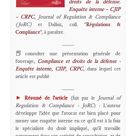
droits de la défense.
Enquête interne – CJIP
– CRPC
,
Journal of Regulation & Compliance
(JoRC)
et Dalloz, coll. "
Régulations &
Compliance
", à paraître.
____
📕
consulter une présentation générale de
l'ouvrage,
Compliance et droits de la défense -
Enquête interne, CIIP, CRPC
, dans lequel cet
article est publié
____
►
Résumé de l'article
(fait par le
Journal of
Regulation & Compliance - JoRC
) : L'auteur
développe l'idée que l'avocat est bien placé pour
mener une enquête interne en ce qu'il est à la fois
le spécialiste du droit impliqué, qu'il travaille
notamment dans son activité de consultation, et de