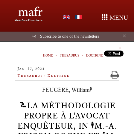
mafr
MENU
Marie-Anne Frison-Roche
Cl
×
Subscribe to one of the newsletters
HOME
THESAURUS
DOCTRINE
Jan. 17, 2024
Thesaurus : Doctrine
FEUGÈRE, William🕴️
📝LA MÉTHODOLOGIE
PROPRE À L'AVOCAT
ENQUÊTEUR, IN 🕴️M.-A.