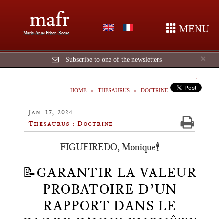
mafr
MENU
Marie-Anne Frison-Roche
Cl
×
Subscribe to one of the newsletters
HOME
THESAURUS
DOCTRINE
Jan. 17, 2024
Thesaurus : Doctrine
FIGUEIREDO, Monique🕴️
📝GARANTIR LA VALEUR
PROBATOIRE D’UN
RAPPORT DANS LE