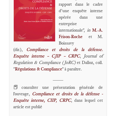
rapport dans le cadre
d’une enquête interne
opérée dans une
entreprise
internationale",
in
M.-A.
Frison-Roche
et M.
Boissavy
(dir.),
Compliance et droits de la défense.
Enquête interne – CJIP – CRPC
,
Journal of
Regulation & Compliance (JoRC)
et Dalloz, coll.
"
Régulations & Compliance
" à paraître.
____
📕
consulter une présentation générale de
l'ouvrage,
Compliance et droits de la défense -
Enquête interne, CIIP, CRPC
, dans lequel cet
article est publié
____