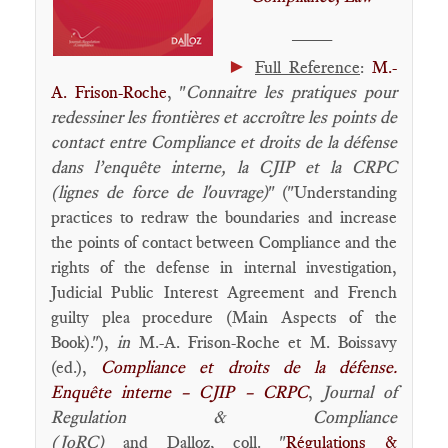
____
►
Full Reference
:
M.-
A. Frison-Roche
, "
Connaitre les pratiques pour
redessiner les frontières et accroître les points de
contact entre Compliance et droits de la défense
dans l’enquête interne, la CJIP et la CRPC
(lignes de force de l'ouvrage)
" ("Understanding
practices to redraw the boundaries and increase
the points of contact between Compliance and the
rights of the defense in internal investigation,
Judicial Public Interest Agreement and French
guilty plea procedure (Main Aspects of the
Book)."),
in
M.-A. Frison-Roche et M. Boissavy
(ed.),
Compliance et droits de la défense.
Enquête interne – CJIP – CRPC
,
Journal of
Regulation & Compliance
(JoRC)
and Dalloz, coll. "
Régulations &