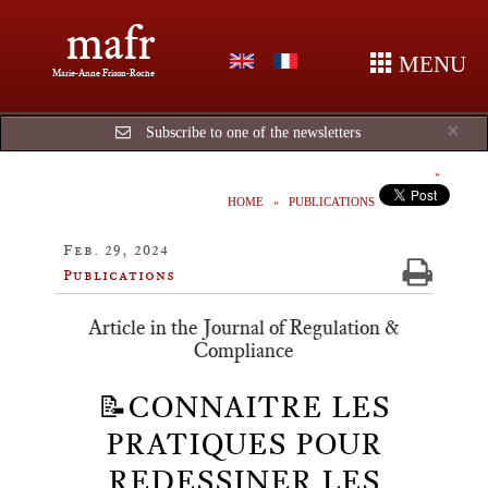
mafr
MENU
Marie-Anne Frison-Roche
Cl
×
Subscribe to one of the newsletters
HOME
PUBLICATIONS
Feb. 29, 2024
Publications
Article in the Journal of Regulation &
Compliance
📝CONNAITRE LES
PRATIQUES POUR
REDESSINER LES