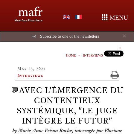
mafr
MENU
Marie-Anne Frison-Roche
Cl
×
Subscribe to one of the newsletters
HOME
INTERVIEWS
May 23, 2024
Interviews
💬AVEC L'ÉMERGENCE DU
CONTENTIEUX
SYSTÉMIQUE, "LE JUGE
INTÈGRE LE FUTUR"
by Marie-Anne Frison-Roche, interrogée par Floriane